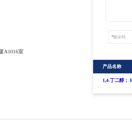
*
A1016室
产品名称
1,4-丁二醇；