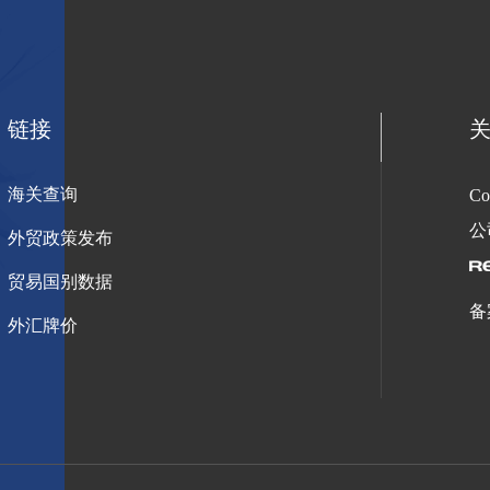
链接
海关查询
C
公
外贸政策发布
贸易国别数据
备
外汇牌价