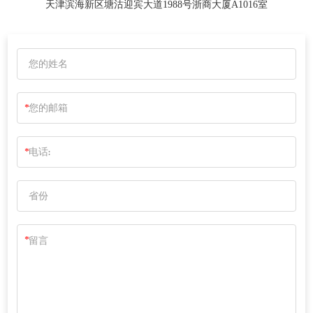
天津滨海新区塘沽迎宾大道1988号浙商大厦A1016室
*
*
*